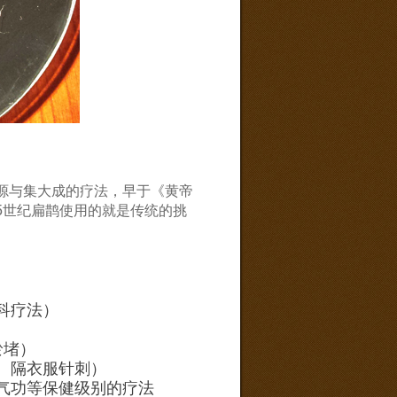
。
源与集大成的疗法，早于《黄帝
5世纪扁鹊使用的就是传统的挑
全科疗法）
淤堵）
法、隔衣服针刺）
、气功等保健级别的疗法