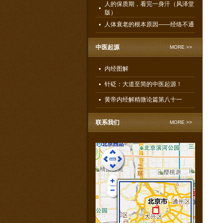
人的保质期，看完一身汗（风泽堂
版）
人体衰老的根本原因——经络不通
中医起源
MORE >>
内经图解
针砭：大道至简的中医起源！
黄帝内经解精微论篇第八十一
联系我们
MORE >>
風澤堂痔疮康复部