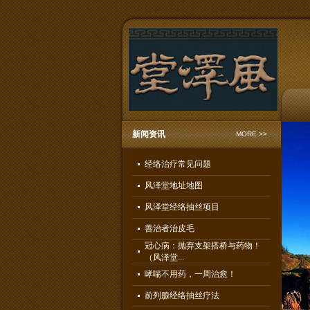
新闻资讯
MORE >>
经络治疗常见问题
风泽堂地址地图
风泽堂经络抽丝项目
善治者治皮毛
冠心病：抛弃支架搭桥与药物！
（风泽堂...
哮喘不用药，一周治愈！
前列腺经络抽丝疗法