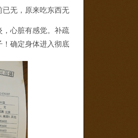
前已无，原来吃东西无
炎，心脏有感觉。补疏
子！确定身体进入彻底