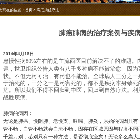
您现在的位置：
首页
> 痔疮抽丝疗法
肺癌肺病的治疗案例与疾
2014年4月18日
患慢性病80%左右的是主流西医目前解决不了的难题。
题，
世卫组织公告人类有八千多种病不能被治愈。因为
状。不但无药可治，有药也不能治。全球病人三分之一
于治死的，三分之一是药害死的，都不是疾病本身致死
茫。所以我们不得不回归到中医，回归到自然疗法。利
。
战胜疾病
肺病的病因：
无论是肺癌、慢阻肺、老慢支、哮喘、肺炎，原始的病因只有
管不畅，血管不畅就会血流不畅，因存在区域原因与程度不同
千差万别，鉴别只有一种方法，是否彻底痊愈！无论多么高大