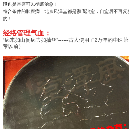
段也是是否可以彻底治愈！
符合条件的肺疾病，北京风泽堂都是彻底治愈，自愈后不再复
的！
经络管理气血：
“病来如山倒病去如抽丝”------古人使用了2万年的中
帝以前）