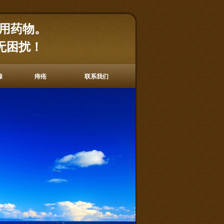
不用药物。
无困扰
！
腺
痔疮
联系我们