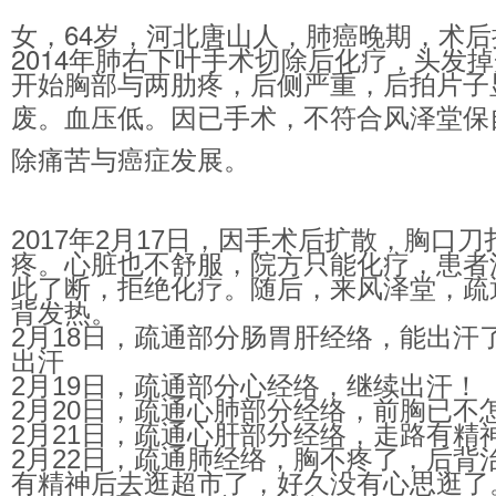
女，
64
岁，河北唐山人，肺癌晚期，术后
2014年肺右下叶手术切除后化疗
，头发掉
开始胸部与两肋疼，后侧严重，后拍片子
废。血压低。因已手术，不符合
风泽堂
保
除痛苦与癌症发展。
2017年
2
月
17
日，因手术后扩散，胸口刀
疼。心脏也不舒服，院方只能化疗，患者
此了断，拒绝化疗。随后，来风泽堂，疏
背发热。
2月
18
日，疏通部分肠胃肝经络，能出汗
出汗
2月
19
日，疏通部分心经络，继续出汗！
2月
20
日，疏通心肺部分经络，前胸已不
2月
21
日，疏通心肝部分经络，走路有精
2月
22
日，疏通肺经络，胸不疼了，后背
有精神后去逛超市了，好久没有心思逛了