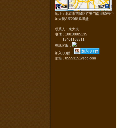
2 公里
Data © NavInfo
GS(2011)1617号
地址：北京市西城区广安门南街80号中
加大厦A座20层风泽堂
联系人：東大夫
电话：18810885135
13401103311
在线客服：
加入QQ群：
邮箱：85553151@qq.com