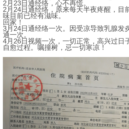
2月
23
日通经络，心不再慌。
2月
24
日通经络，原来每天半夜疼醒，目
味目前已经有滋味。
回家！
3月
24
日通经络一次。因受凉导致乳腺发
通一次。
4月
26
日视频一次，一切正常，高兴过日
自愈过程。嘱撞树，忌一切寒凉！