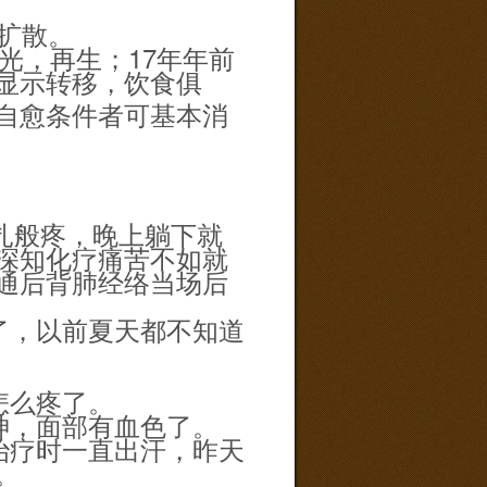
扩散。
光，再生；
17
年年前
显示转移，饮食俱
自愈
条件者可基本消
扎般疼，晚上躺下就
深知化疗痛苦不如就
通后背肺经络当场后
了，以前夏天都不知道
怎么疼了。
神，面部有血色了。
治疗时一直出汗，昨天
。