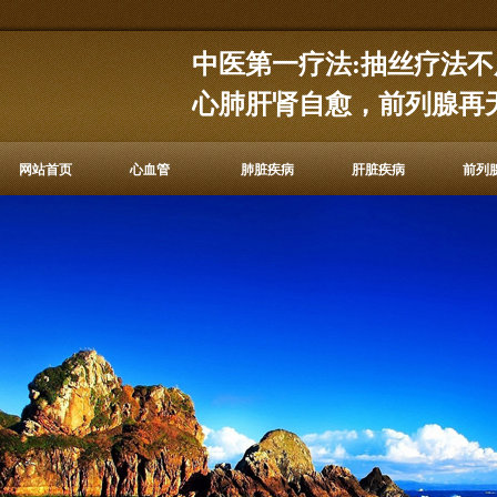
中医第一疗法:抽丝疗法
心
肺
肝肾自愈，
前列腺再
网站首页
心血管
肺脏疾病
肝脏疾病
前列