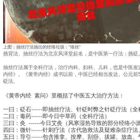
上图：抽丝疗法抽出的经络垃圾：“络丝”
挑背法、抽丝疗法为北京风泽堂起名，是中医第一疗法：挑砭
抽丝疗法属于全科疗法，治疗内科、妇科、儿科，也是中医发
内经》。《黄帝内经》成书以前，中医已经相当发达。公元前
砭法。
《黄帝内经 素问》里概括了中医五大治疗方法：
一曰：砭石------即抽丝疗法、针砭时弊之针砭疗法（
二曰：毒药------即今日中草药（
全科疗法
）
三曰：灸 ------今日艾灸（风寒湿热导致的部分经络小
四曰：微针------针刺疗法（古代急救法及疑难杂症疗
五曰：导引------包含推拿、按摩、刮痧、拔罐、放血