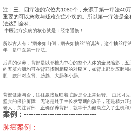
注：三、四疗法的穴位共1080个，来源于第一疗法40
重要的可以急救与疑难杂症小疾的。所以第一疗法是全
法达到全科。
中医治疗疾病的核心就是：经络通畅！
所以古人有：“病来如山倒，病去如抽丝”的说法，这个抽丝疗法
年，是中医第一疗法。
后背的保养，背部是以脊椎为中心的整个人体的全息缩影，五
的五脏六腑均可在背部找到相应的对应区，如背上部对应肺和
胆，腰部对应肾、膀胱、大肠和小肠。
背部健康与否，往往赢接反映着脏腑是否正常运转。 由此可
坚实的保护屏障，无论是处于生长发育期的孩子，还是精力旺
老人，关注背部，正确保养背部，就等于为健康注入了生机和
案例：-------------------------------
肺癌案例：