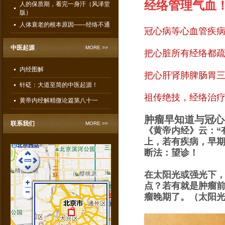
经络管理气血
人的保质期，看完一身汗（风泽堂
版）
人体衰老的根本原因——经络不通
冠心病等心血管疾
中医起源
MORE >>
把心脏所有经络都
内经图解
把心肝肾肺脾肠胃
针砭：大道至简的中医起源！
祖传绝技，经络治
黄帝内经解精微论篇第八十一
肿瘤早知道与冠心
联系我们
MORE >>
《黄帝内经》云：“
上，若有疾病，早
断法：望诊！
在太阳光或强光下
点？若有就是肿瘤前
風澤堂痔疮康复部
瘤晚期了。（太阳