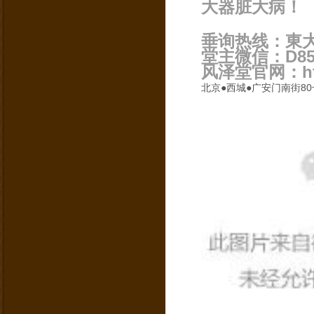
大器脏大病！
垂询热线：東大夫
堂主微信：D855
风泽堂官网：http:
北京●西城●广安门南街80