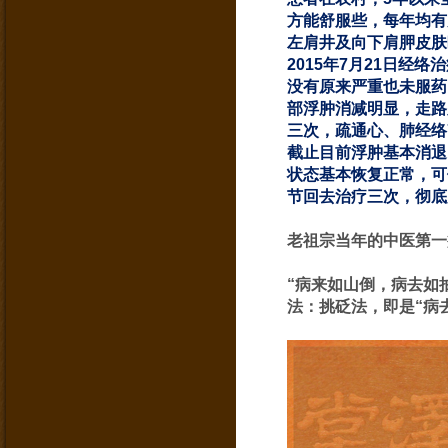
方能舒服些，每年均有
左肩井及向下肩胛皮肤
2015年7月21日
没有原来严重也未服药
部浮肿消减明显，走路
三次，疏通心、肺经络
截止目前浮肿基本消退
状态基本恢复正常，可
节回去治疗三次，彻底
老祖宗当年的中医第一
“病来如山倒，病去如
法：挑砭法，即是“病去