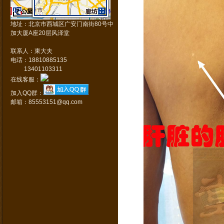
2 公里
Data © NavInfo
GS(2011)1617号
地址：北京市西城区广安门南街80号中
加大厦A座20层风泽堂
联系人：東大夫
电话：18810885135
13401103311
在线客服：
加入QQ群：
邮箱：85553151@qq.com