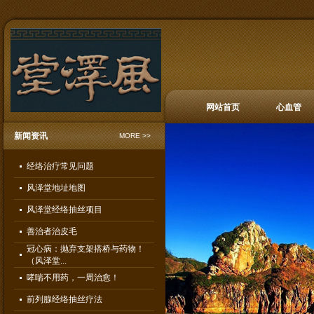
网站首页
心血管
新闻资讯
MORE >>
经络治疗常见问题
风泽堂地址地图
风泽堂经络抽丝项目
善治者治皮毛
冠心病：抛弃支架搭桥与药物！
（风泽堂...
哮喘不用药，一周治愈！
前列腺经络抽丝疗法