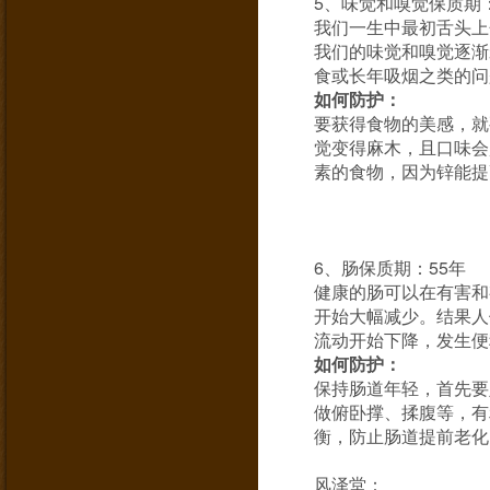
5、味觉和嗅觉保质期：
我们一生中最初舌头上
我们的味觉和嗅觉逐渐
食或长年吸烟之类的问
如何防护：
要获得食物的美感，就
觉变得麻木，且口味会
素的食物，因为锌能提
6、肠保质期：55年
健康的肠可以在有害和
开始大幅减少。结果人
流动开始下降，发生便
如何防护：
保持肠道年轻，首先要
做俯卧撑、揉腹等，有
衡，防止肠道提前老化
风泽堂：