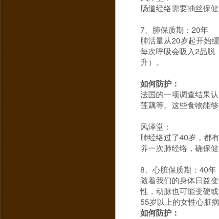
肠道经络需要抽丝保健
7、肺保质期：20年
肺活量从20岁起开始
每次呼吸会吸入2品脱（
升）。
如何防护：
法国的一项调查结果认
莲藕等。这些食物能够
风泽堂：
肺经络过了40岁，都
养一次肺经络，确保健
8、心脏保质期：40年
随着我们的身体日益变
性，动脉也可能变硬或
55岁以上的女性心
如何防护：