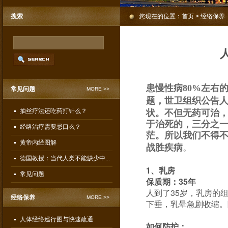
搜索
您现在的位置：
首页
> 经络保养
患慢性病80%左右
常见问题
MORE >>
题，
世卫组织公告
抽丝疗法还吃药打针么？
状。不但无药可治
于治死的，三分之
经络治疗需要忌口么？
茫。所以我们不得
黄帝内经图解
。
战胜疾病
德国教授：当代人类不能缺少中...
1、乳房
常见问题
保质期：35年
人到了35岁，乳房的
经络保养
MORE >>
下垂，乳晕急剧收缩。
人体经络巡行图与快速疏通
如何防护：