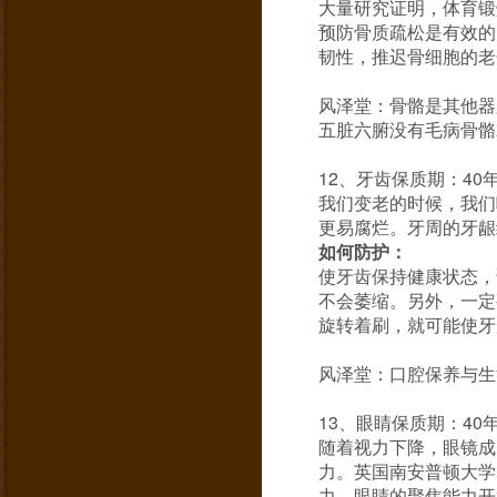
大量研究证明，体育锻
预防骨质疏松是有效的
韧性，推迟骨细胞的老
风泽堂：骨骼是其他器
五脏六腑没有毛病骨骼
12、牙齿保质期：40
我们变老的时候，我们
更易腐烂。牙周的牙龈
如何防护：
使牙齿保持健康状态，
不会萎缩。另外，一定
旋转着刷，就可能使牙
风泽堂：口腔保养与生
13、眼睛保质期：40
随着视力下降，眼镜成
力。英国南安普顿大学
力，眼睛的聚焦能力开