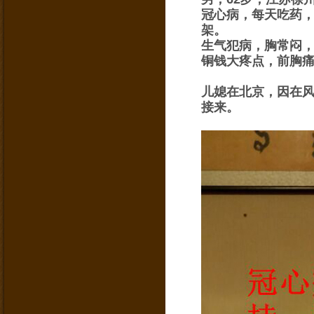
冠心病，每天吃药，
架。
生气犯病，胸常闷
铜钱大疼点，前胸
儿媳在北京，因在
接来。