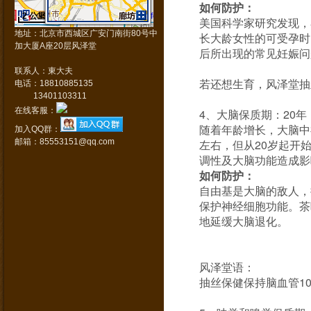
如何防护：
2 公里
Data © NavInfo
GS(2011)1617号
美国科学家研究发现，
地址：北京市西城区广安门南街80号中
长大龄女性的可受孕时
加大厦A座20层风泽堂
后所出现的常见妊娠问
联系人：東大夫
若还想生育，风泽堂抽
电话：18810885135
13401103311
在线客服：
4、大脑保质期：20年
随着年龄增长，大脑中
加入QQ群：
邮箱：85553151@qq.com
左右，但从20岁起开
调性及大脑功能造成影
如何防护：
自由基是大脑的敌人，
保护神经细胞功能。茶
地延缓大脑退化。
风泽堂语：
抽丝保健保持脑血管1