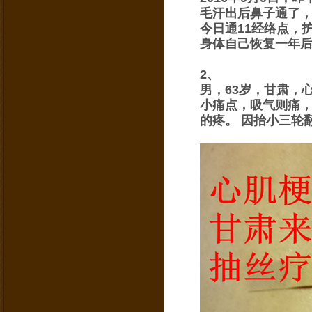
毛汗出后鼻子通了
今日通11经络点，
身体自己恢复一年
2、
男，63岁，甘肃，
小痛点，吸气则痛
的疼。 因抬小三轮