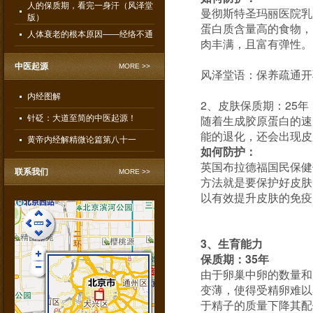
人的保质期，看完一身汗（风泽堂
曼彻斯特圣玛丽医院乳
版）
蛋白质含量高的食物，
人体衰老的根本原因——经络不通
肉丰满，且富有弹性。
中医起源
MORE >>
风泽堂语：保养疏通开
内经图解
2、皮肤保质期：25年
随着生成胶原蛋白的速
针砭：大道至简的中医起源！
能的退化，还会出现皮
黄帝内经解精微论篇第八十一
如何防护：
英国布拉德福国民保健
联系我们
MORE >>
方法就是要保护好皮肤
以有效提升皮肤的免疫
3、生育能力
保质期：35年
由于卵巢中卵的数量和
風澤堂痔疮康复部
变薄，使得受精卵难以
于精子的质量下降其配