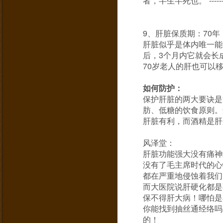
者，半生半死也。”---
9、肝脏保质期：70年
肝脏似乎是体内唯一能
后，3个月内它就会长
70岁老人的肝也可以
如何防护：
保护肝脏的两大要诀是
肪、低糖的饮食原则。
肝脏有利，而酒精是肝
风泽堂：
肝脏功能强大没有痛神
没有了毛主席时代的心
都在严重地侵蚀着我们
而大医院说肝硬化都是
保不得肝大病！哪怕是
你能找到抽丝通经络吗
的！