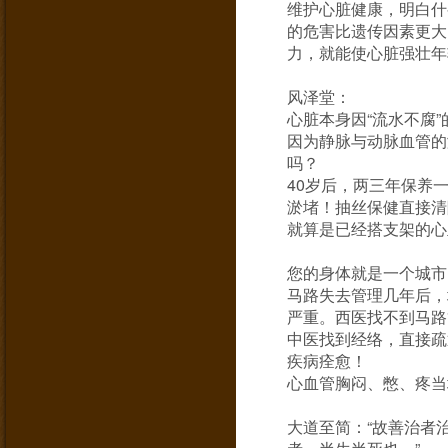
维护心脏健康，明白什
的危害比遗传因素更大
力，就能使心脏强壮年
风泽堂：
心脏本身因“流水不腐
因为静脉与动脉血管的
吗？
40岁后，两三年保养
淤堵！抽丝保健直接清
就算是已经搭支架的心
您的身体就是一个城市
马路失去管理几年后，
严重。西医找不到马路
中医找到经络，直接疏
疾病痊愈！
心血管胸闷、憋、疼当
大道至简：“故善治者