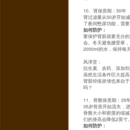
10、肾保质期：50年
肾过滤量从50岁开始
了夜间憋尿功能，需要
如何防护：
要保护肾脏就要充分的
会。冬天避免腰受寒，
2000ml的水，保持每
风泽堂：
抗生素、农药、添加剂
虽然生活条件巨大提高
肾脏经络淤堵也来自于
吗？
11、骨骼保质期：35
35岁骨质开始流失，
骨骼大小和密度的缩减
们的身高会降低2英寸
如何防护：