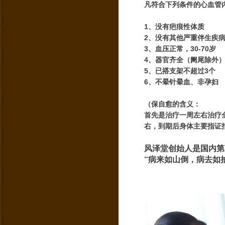
凡符合下列条件的心血管
1、没有疤痕性体质
2、没有其他严重伴生疾
3、血压正常，
30-70岁
4、器官齐全（阑尾除外
5、已搭支架不超过3个
6、不晕针晕血、非孕妇
（保自愈的含义：
首先是治疗一周左右治疗
右，到期后身体主要指证
风泽堂创始人是国内第三家公
“病来如山倒，病去如