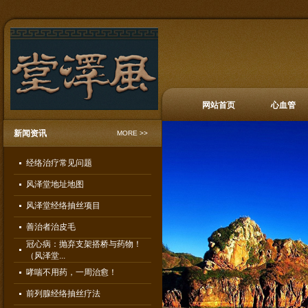
网站首页
心血管
新闻资讯
MORE >>
经络治疗常见问题
风泽堂地址地图
风泽堂经络抽丝项目
善治者治皮毛
冠心病：抛弃支架搭桥与药物！
（风泽堂...
哮喘不用药，一周治愈！
前列腺经络抽丝疗法