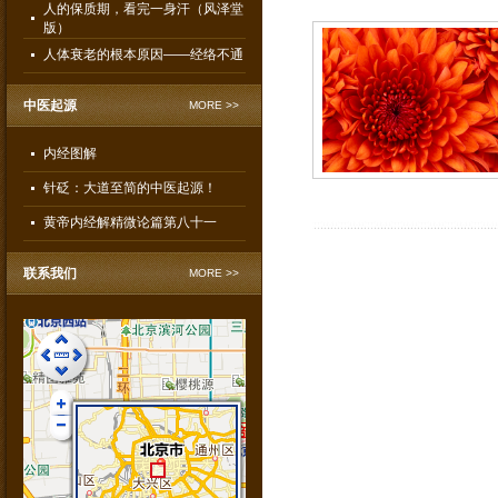
人的保质期，看完一身汗（风泽堂
版）
人体衰老的根本原因——经络不通
中医起源
MORE >>
内经图解
针砭：大道至简的中医起源！
黄帝内经解精微论篇第八十一
联系我们
MORE >>
風澤堂痔疮康复部