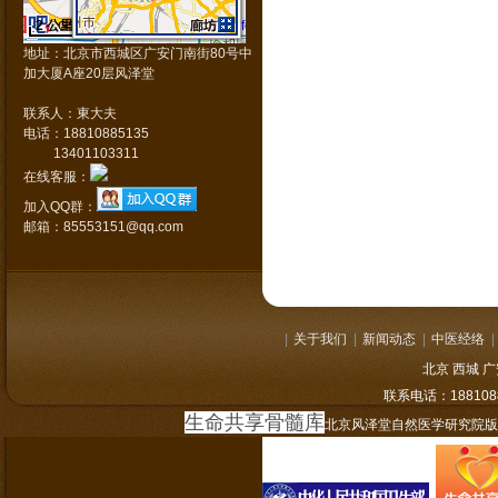
2 公里
Data © NavInfo
GS(2011)1617号
地址：北京市西城区广安门南街80号中
加大厦A座20层风泽堂
联系人：東大夫
电话：18810885135
13401103311
在线客服：
加入QQ群：
邮箱：85553151@qq.com
|
关于我们
|
新闻动态
|
中医经络
|
北京 西城 
联系电话：
1881
生命共享骨髓库
北京风泽堂自然医学研究院版权所