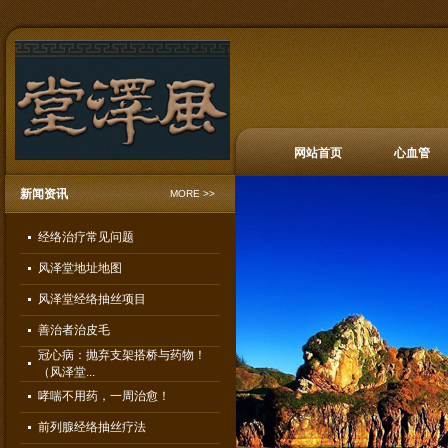
网站首页
心血管
新闻资讯
MORE >>
经络治疗常见问题
风泽堂地址地图
风泽堂经络抽丝项目
善治者治皮毛
冠心病：抛弃支架搭桥与药物！
（风泽堂...
哮喘不用药，一周治愈！
前列腺经络抽丝疗法