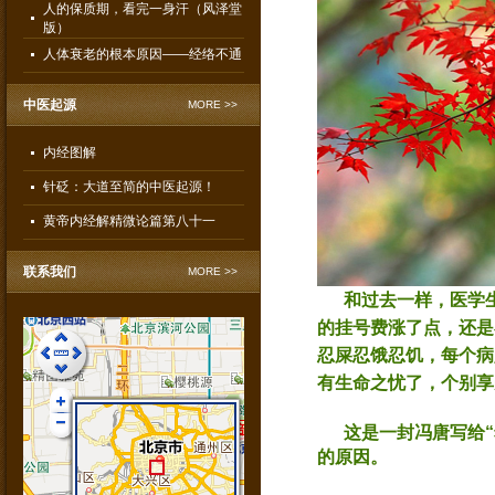
人的保质期，看完一身汗（风泽堂
版）
人体衰老的根本原因——经络不通
中医起源
MORE >>
内经图解
针砭：大道至简的中医起源！
黄帝内经解精微论篇第八十一
联系我们
MORE >>
和过去一样，医学
的挂号费涨了点，还是
忍屎忍饿忍饥，每个病
有生命之忧了，个别享
風澤堂痔疮康复部
这是一封冯唐写给
的原因。