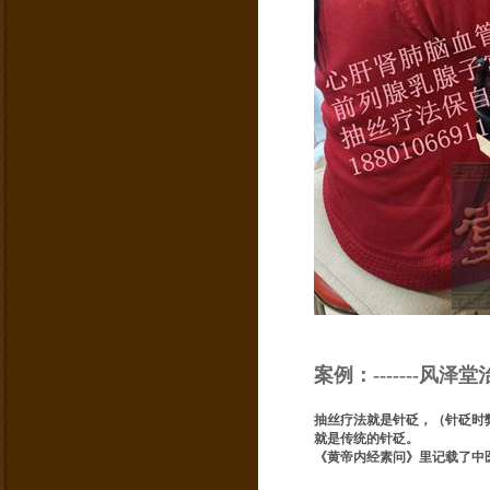
案例：-------风
抽丝疗法就是针砭，（针砭时
就是传统的针砭。
《黄帝内经素问》里记载了中