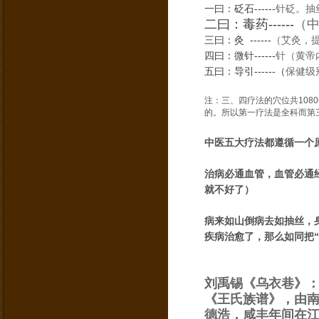
一曰：砭石------
针砭。
抽
二曰：毒药------
（
三曰：灸 ------
（艾灸，
四曰：微针------
针（黄帝
五曰：导引------
（
保
健级
注：三、四疗法的穴位共108
的。所以第一疗法是全科而第
中医五大疗法都遵循一个
治病必通血管，血管必通
就不好了）
病来如山倒病去如抽丝，
疾病治愈了，那么如同把“
刘禹锡《乌衣巷》
《王氏族谱》，由
德浩，咸丰年间在