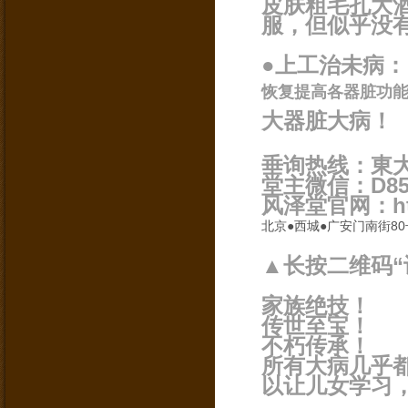
皮肤粗毛孔大
服，但似乎没
●上工治未病：
恢复提高各器脏功能
大器脏大病！
垂询热线：東大夫
堂主微信：D855
风泽堂官网：http:
北京●西城●广安门南街80
▲长按二维码“
家族绝技！
传世至宝！
不朽传承！
所有大病几乎
以让儿女学习