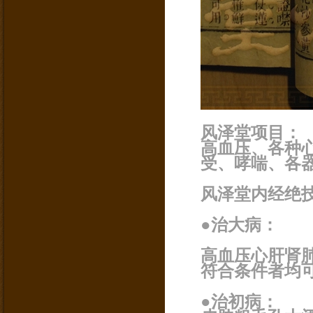
风泽堂项目：
高血压、各种
受、哮喘、各
风泽堂内经绝
●治大病：
高血压心肝肾
符合条件者均
●治初病：