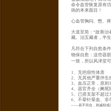
命令血管恢复原有
病的本来面目！
心血管胸闷、憋、
大道至简：“故善治
藏。治五藏者，半生半
凡符合下列自愈条
物保自愈：
这些器
一致，所以风泽堂
1、无疤痕性体质
2、无其他严重伴生
3、血压正常，原则30
4、器官齐全（阑尾
5、已搭支架不超过
6、不晕针晕血、非
------若不符合，则减轻