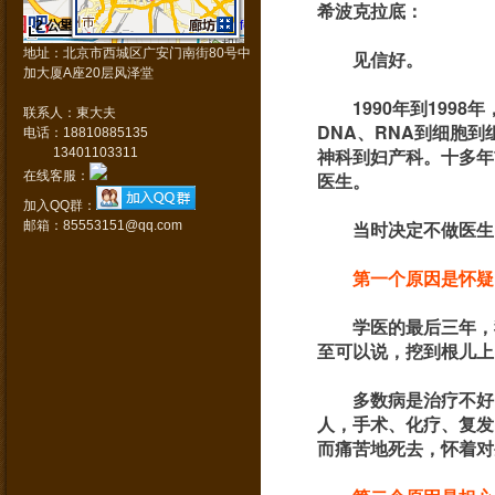
希波克拉底：
2 公里
Data © NavInfo
GS(2011)1617号
地址：北京市西城区广安门南街80号中
见信好。
加大厦A座20层风泽堂
1990年到19
联系人：東大夫
DNA、RNA到细胞
电话：18810885135
神科到妇产科。十多年
13401103311
在线客服：
医生。
加入QQ群：
当时决定不做医生
邮箱：85553151@qq.com
第一个原因是怀疑
学医的最后三年，
至可以说，挖到根儿上
多数病是治疗不好
人，手术、化疗、复发
而痛苦地死去，怀着对