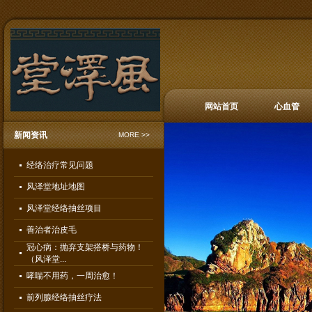
网站首页
心血管
新闻资讯
MORE >>
经络治疗常见问题
风泽堂地址地图
风泽堂经络抽丝项目
善治者治皮毛
冠心病：抛弃支架搭桥与药物！
（风泽堂...
哮喘不用药，一周治愈！
前列腺经络抽丝疗法