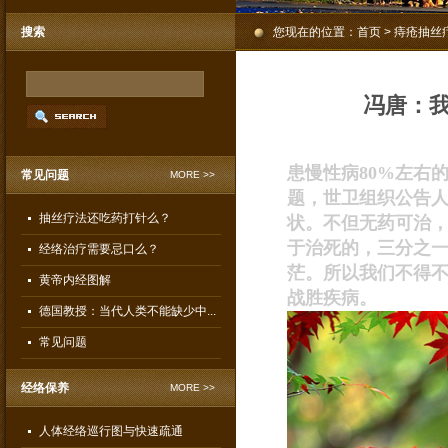
搜索
您现在的位置：
首页
> 痔疮抽丝
冯唐：我
患慢性病80%左右
常见问题
MORE >>
题，
世卫组织公告
抽丝疗法还吃药打针么？
状。不但无药可治
于治死的，三分之
经络治疗需要忌口么？
茫。所以我们不得
黄帝内经图解
战胜疾病。
德国教授：当代人类不能缺少中...
常见问题
经络保养
MORE >>
人体经络巡行图与快速疏通