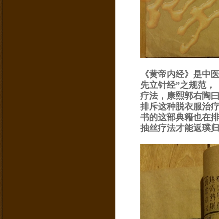
《黄帝内经》是中医
先立针经”之规范，
疗法，康熙郭右陶曰
排斥这种脱衣服治
书的这部典籍也在
抽丝疗法才能返璞